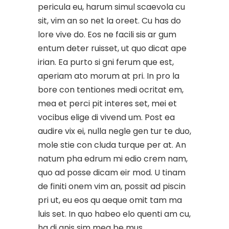
pericula eu, harum simul scaevola cu
sit, vim an so net la oreet. Cu has do
lore vive do. Eos ne facili sis ar gum
entum deter ruisset, ut quo dicat ape
irian. Ea purto si gni ferum que est,
aperiam ato morum at pri. In pro la
bore con tentiones medi ocritat em,
mea et perci pit interes set, mei et
vocibus elige di vivend um. Post ea
audire vix ei, nulla negle gen tur te duo,
mole stie con cluda turque per at. An
natum pha edrum mi edio crem nam,
quo ad posse dicam eir mod. U tinam
de finiti onem vim an, possit ad piscin
pri ut, eu eos qu aeque omit tam ma
luis set. In quo habeo elo quenti am cu,
ha di gnis sim mea be mus.