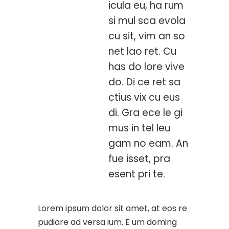
icula eu, ha rum
si mul sca evola
cu sit, vim an so
net lao ret. Cu
has do lore vive
do. Di ce ret sa
ctius vix cu eus
di. Gra ece le gi
mus in tel leu
gam no eam. An
fue isset, pra
esent pri te.
Lorem ipsum dolor sit amet, at eos re
pudiare ad versa ium. E um doming