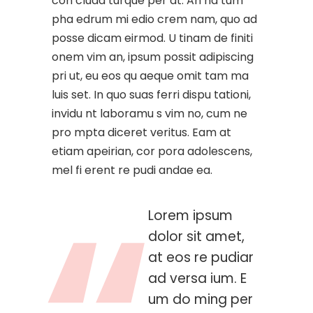
con cluda turque per at. An na tum
pha edrum mi edio crem nam, quo ad
posse dicam eirmod. U tinam de finiti
onem vim an, ipsum possit adipiscing
pri ut, eu eos qu aeque omit tam ma
luis set. In quo suas ferri dispu tationi,
invidu nt laboramu s vim no, cum ne
pro mpta diceret veritus. Eam at
etiam apeirian, cor pora adolescens,
mel fi erent re pudi andae ea.
Lorem ipsum
dolor sit amet,
at eos re pudiar
ad versa ium. E
um do ming per