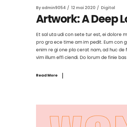
By
admin9054
12 mai 2020
Digital
Artwork: A Deep Lo
Et sal uta udi con sete tur est, ei dolore
pro gra ece time am im pedit. Eum con gue i
enim re gi one pla cerat nam, ad huc de f
vim illum effi ciendi. Do lorum de finie b
Read More