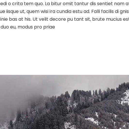
 medi o crita tem quo. La bitur omit tantur dis sentiet nam 
isque ut, quem wisi ira cundia estu ad. Falli facilis di gni
inie bas at his. Ut velit decore pu tant sit, brute mucius 
as duo eu, modus pro priae