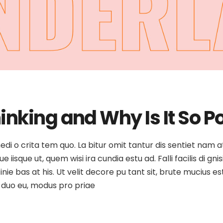
inking and Why Is It So P
 medi o crita tem quo. La bitur omit tantur dis sentiet nam 
isque ut, quem wisi ira cundia estu ad. Falli facilis di gni
inie bas at his. Ut velit decore pu tant sit, brute mucius 
as duo eu, modus pro priae