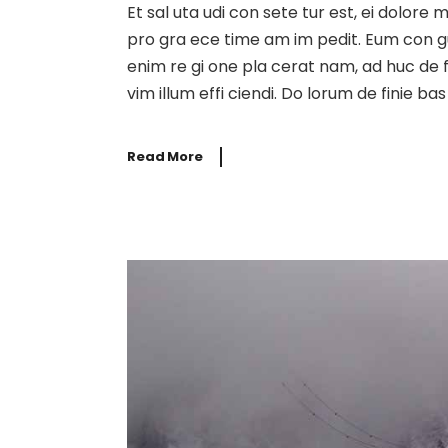
Et sal uta udi con sete tur est, ei dolore
pro gra ece time am im pedit. Eum con gue i
enim re gi one pla cerat nam, ad huc de f
vim illum effi ciendi. Do lorum de finie b
Read More