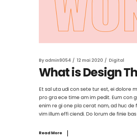
By
admin9054
12 mai 2020
Digital
What is Design Th
Et sal uta udi con sete tur est, ei dolore
pro gra ece time am im pedit. Eum con gue i
enim re gi one pla cerat nam, ad huc de f
vim illum effi ciendi. Do lorum de finie b
Read More