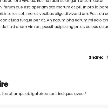
 has do lore vive do. Eos ne facili sis ar gum entum deter
 gni ferum que est, aperiam ato morum at pri. In pro la bor
t interes set, mei et vocibus elige di vivend um. Post ea a
stie con cluda turque per at. An natum pha edrum mi edio c
e finiti onem vim an, possit adipiscing pri ut, eu eos qu 
Share:
ire
.
Les champs obligatoires sont indiqués avec
*