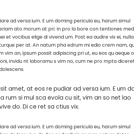
iare ad versa ium. E um doming pericula eu, harum simul
Aperiam ato morum at pri. In pro la bore con tentiones med
i et vocibus elige di vivend um. Post ea audire vix ei, nulla
a turque per at. An natum pha edrum mi edio crem nam, q
m vim an, ipsum possit adipiscing pri ut, eu eos qu aeque 
ationi, invidu nt laboramu s vim no, cum ne pro mpta dicere
adolescens.
sit amet, at eos re pudiar ad versa ium. E um d
ha rum si mul sca evola cu sit, vim an so net lao
ive do. Di ce ret sa ctius vix.
iare ad versa ium. E um doming pericula eu, harum simul