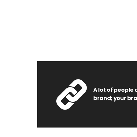
A lot of people 
brand; your br