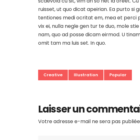
scaevola cu sit, vim an so net la oreet. Cu
ruisset, ut quo dicat apeirian. Ea purto si
tentiones medi ocritat em, mea et perci pi
vix ei, nulla negle gen tur te duo, mole 
nam, quo ad posse dicam eirmod. U tinam d
omit tam ma luis set. In quo.
Creative
Illustration
Popular
Laisser un commenta
Votre adresse e-mail ne sera pas publiée