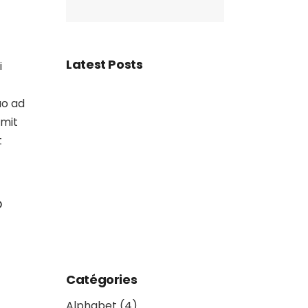
Latest Posts
i
uo ad
omit
t
o
Catégories
Alphabet
(4)