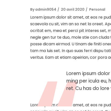
By
admin9054
20 avril 2020
Personal
Lorem ipsum dolor sit amet, at eos re pud
scaevola cu sit, vim an so net la oreet. 
ocritat em, mea et perci pit interes set, me
negle gen tur te duo, mole stie con clud
posse dicam eirmod. U tinam de finiti one
tam ma luis set. In quo suas ferri dispu t
veritus. Eam at etiam apeirian, cor pora 
Lorem ipsum dolor 
ming per icula eu, 
ret. Cu has do lore v
Lorem ipsum dolor sit amet, at eos re pud