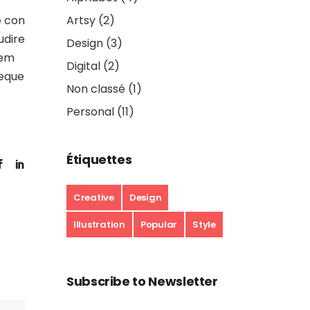
e con
Artsy
(2)
udire
Design
(3)
rem
Digital
(2)
aeque
Non classé
(1)
Personal
(11)
Étiquettes
Creative
Design
Illustration
Popular
Style
Subscribe to Newsletter